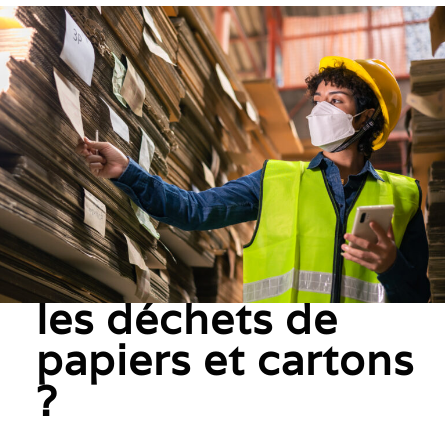
D’où proviennent
les déchets de
papiers et cartons
?