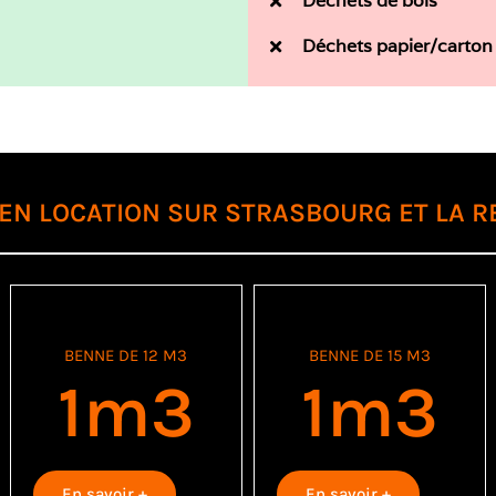
Déchets de bois
Déchets papier/carton
EN LOCATION SUR STRASBOURG ET LA R
BENNE DE 12 M3
BENNE DE 15 M3
1
m3
1
m3
En savoir +
En savoir +