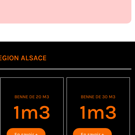
EGION ALSACE
BENNE DE 20 M3
BENNE DE 30 M3
1
m3
1
m3
En savoir +
En savoir +