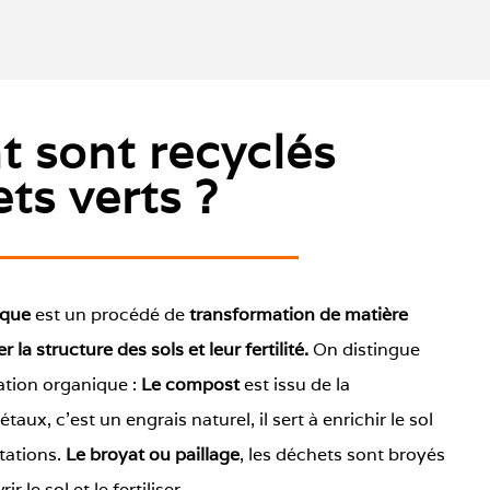
 sont recyclés
ts verts ?
nique
est un procédé de
transformation
de matière
r la structure des sols et leur
fertilité
.
On distingue
ation organique :
Le compost
est issu de la
aux, c’est un engrais naturel, il sert à enrichir le sol
tations.
Le broyat ou paillage
, les déchets sont broyés
r le sol et le fertiliser.