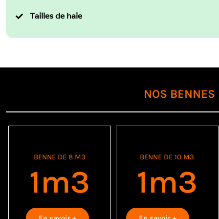
Tailles de haie
NOS BENNES 
BENNE DE 8 M3
BENNE DE 10 M3
1
m3
1
m3
En savoir +
En savoir +