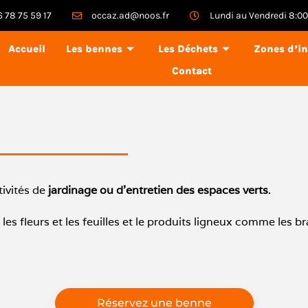
6 78 75 59 17
occaz.ad@noos.fr
Lundi au Vendredi 8:00 
Accueil
Les bennes
Les Déchets
Zones d’in
Contact
tivités de
jardinage ou d’entretien des espaces verts
.
s fleurs et les feuilles et le produits ligneux comme les b
Réservez une benne