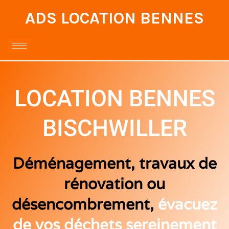
ADS LOCATION BENNES
LOCATION BENNES
BISCHWILLER
Déménagement, travaux de
rénovation ou
désencombrement,
évacuez
de vos déchets sereinement